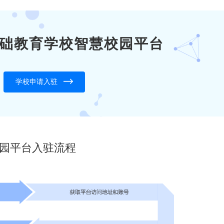
础教育学校智慧校园平台
学校申请入驻
园平台入驻流程