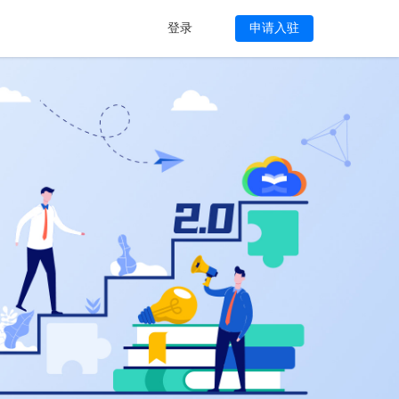
登录
申请入驻