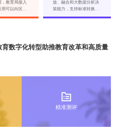
用，教育局接入
放、融合和大数据分析决
应用可以向区域
策能力，支持标准转换和
发
数据清洗治理
教育数字化转型助推教育改革和高质量
精准测评