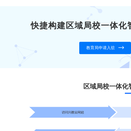
快捷构建区域局校一体化
教育局申请入驻
区域局校一体化